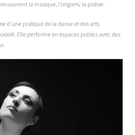
ecouvrent la musique, l'origami, la poésie.
ie d'une pratique de la danse et des arts 
t modelé. Elle performe en espaces publics avec des 
ur.